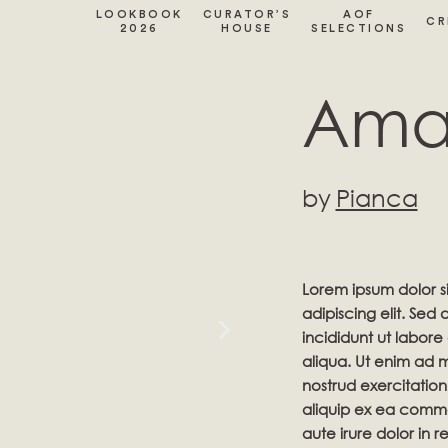
LOOKBOOK
CURATOR’S
AOF
CR
2026
HOUSE
SELECTIONS
Amal
by
Pianca
Lorem ipsum dolor s
adipiscing elit. Se
incididunt ut labor
aliqua. Ut enim ad 
nostrud exercitation 
aliquip ex ea comm
aute irure dolor in r