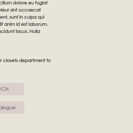
cillum dolore eu fugiat
pteur sint occaecat
nt, sunt in culpa qui
lit anim id est laborum.
ncidunt lacus. Nulla
ur closets department to
UCH
alogue