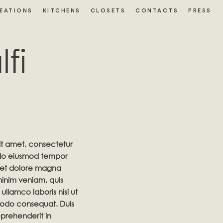
EATIONS
KITCHENS
CLOSETS
CONTACTS
PRESS
fi
it amet, consectetur
d do eiusmod tempor
e et dolore magna
minim veniam, quis
ullamco laboris nisi ut
odo consequat. Duis
eprehenderit in