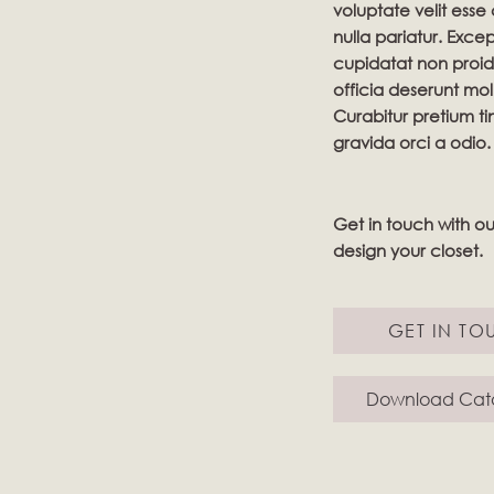
voluptate velit esse 
nulla pariatur. Exce
cupidatat non proide
officia deserunt mol
Curabitur pretium ti
gravida orci a odio.
Get in touch with o
design your closet.
GET IN TO
Download Cat